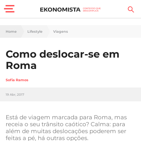
Finanças Pessoais
Home
Lifestyle
Viagens
Motores
Como deslocar-se em
Carreira
Roma
Casa
Sofia Ramos
Lifestyle
19 Abr, 2017
Sociedade
Tecnologia
Está de viagem marcada para Roma, mas
receia o seu trânsito caótico? Calma: para
além de muitas deslocações poderem ser
Negócios
feitas a pé, há outras opções.