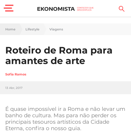
Finanças Pessoais
Home
Lifestyle
Viagens
Motores
Roteiro de Roma para
Carreira
amantes de arte
Casa
Sofia Ramos
Lifestyle
13 Abr, 2017
Sociedade
Tecnologia
É quase impossível ir a Roma e não levar um
banho de cultura. Mas para não perder os
principais tesouros artísticos da Cidade
Negócios
Eterna, confira o nosso guia.