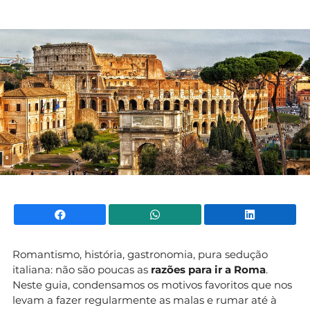
Mundial 2026
Facebook
WhatsApp
Li
Romantismo, história, gastronomia, pura sedução
italiana: não são poucas as
razões para ir a Roma
.
Neste guia, condensamos os motivos favoritos que nos
levam a fazer regularmente as malas e rumar até à