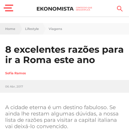
Finanças Pessoais
Home
Lifestyle
Viagens
Motores
8 excelentes razões para
Carreira
ir a Roma este ano
Casa
Sofia Ramos
Lifestyle
06 Abr, 2017
Sociedade
Tecnologia
A cidade eterna é um destino fabuloso. Se
ainda lhe restam algumas dúvidas, a nossa
lista de razões para visitar a capital italiana
Negócios
vai deixá-lo convencido.