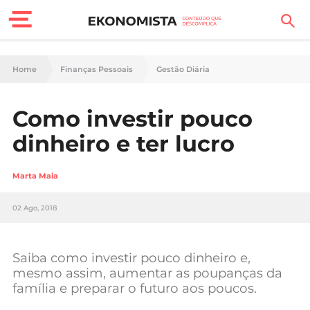
Finanças Pessoais
Home
Finanças Pessoais
Gestão Diária
Motores
Como investir pouco
Carreira
dinheiro e ter lucro
Casa
Marta Maia
Lifestyle
02 Ago, 2018
Sociedade
Tecnologia
Saiba como investir pouco dinheiro e,
mesmo assim, aumentar as poupanças da
família e preparar o futuro aos poucos.
Negócios