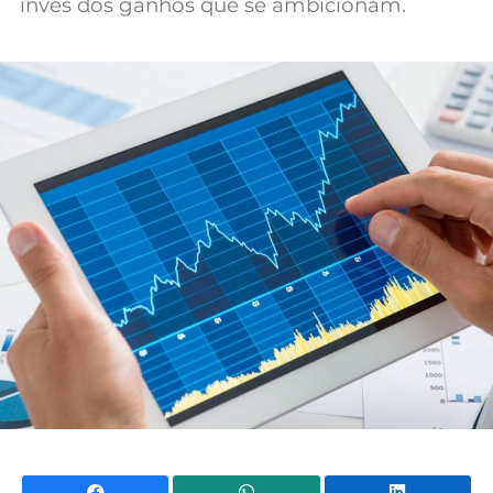
invés dos ganhos que se ambicionam.
Mundial 2026
Facebook
WhatsApp
Li