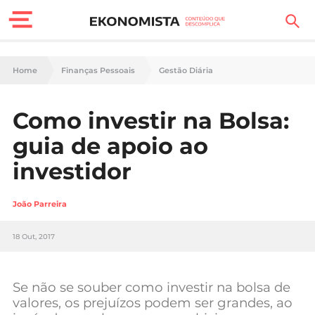
Finanças Pessoais
Home
Finanças Pessoais
Gestão Diária
Motores
Como investir na Bolsa:
Carreira
guia de apoio ao
Casa
investidor
Lifestyle
João Parreira
Sociedade
18 Out, 2017
Tecnologia
Se não se souber como investir na bolsa de
Negócios
valores, os prejuízos podem ser grandes, ao