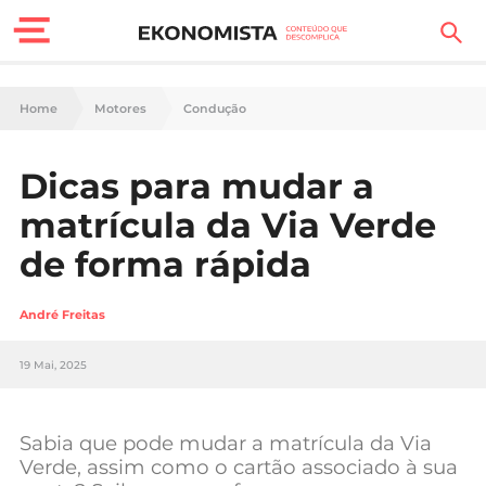
Finanças Pessoais
Home
Motores
Condução
Motores
Dicas para mudar a
Carreira
matrícula da Via Verde
Casa
de forma rápida
Lifestyle
André Freitas
Sociedade
19 Mai, 2025
Tecnologia
Sabia que pode mudar a matrícula da Via
Negócios
Verde, assim como o cartão associado à sua