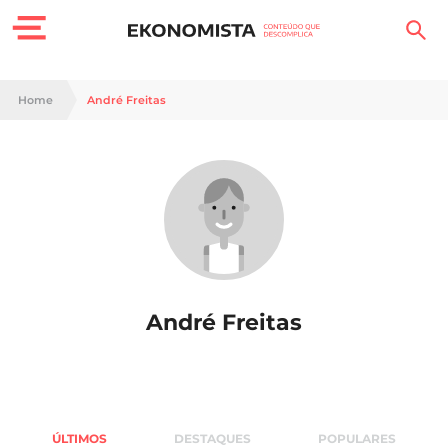
Finanças Pessoais
Home
André Freitas
Motores
Carreira
Casa
Lifestyle
André Freitas
Sociedade
Tecnologia
Negócios
ÚLTIMOS
DESTAQUES
POPULARES