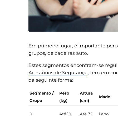
Em primeiro lugar, é importante per
grupos, de cadeiras auto.
Estes segmentos encontram-se regul
Acessórios de Segurança
, têm em con
da seguinte forma:
Segmento /
Peso
Altura
Idade
Grupo
(kg)
(cm)
0
Até 10
Até 72
1 ano