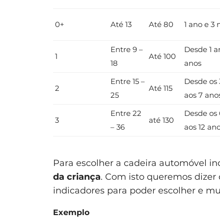
0+
Até 13
Até 80
1 ano e 3
Entre 9 –
Desde 1 a
1
Até 100
18
anos
Entre 15 –
Desde os 
2
Até 115
25
aos 7 ano
Entre 22
Desde os 
3
até 130
– 36
aos 12 an
Para escolher a cadeira automóvel i
da criança
. Com isto queremos dizer
indicadores para poder escolher e m
Exemplo