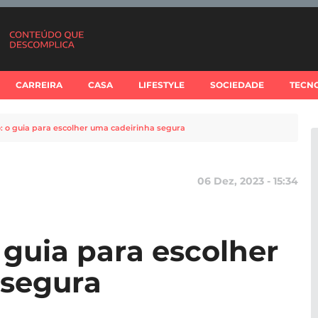
CARREIRA
CASA
LIFESTYLE
SOCIEDADE
TECN
: o guia para escolher uma cadeirinha segura
06 Dez, 2023 - 15:34
 guia para escolher
 segura