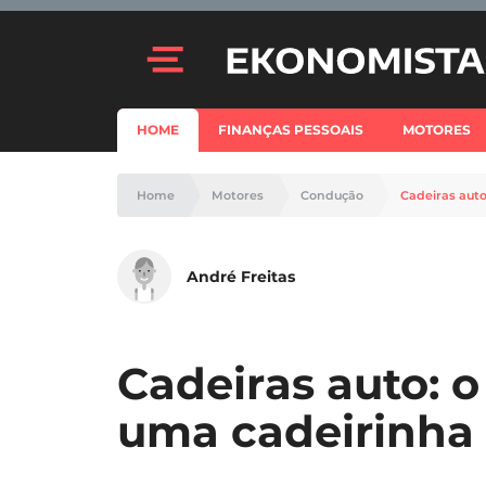
HOME
FINANÇAS PESSOAIS
MOTORES
Home
Motores
Condução
Cadeiras auto
André Freitas
Cadeiras auto: o
uma cadeirinha