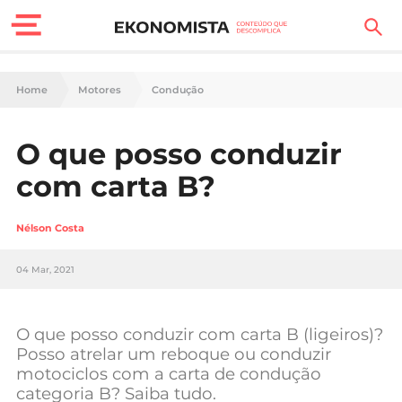
Finanças Pessoais
Home
Motores
Condução
Motores
O que posso conduzir
Carreira
com carta B?
Casa
Nélson Costa
Lifestyle
04 Mar, 2021
Sociedade
Tecnologia
O que posso conduzir com carta B (ligeiros)?
Posso atrelar um reboque ou conduzir
motociclos com a carta de condução
Negócios
categoria B? Saiba tudo.