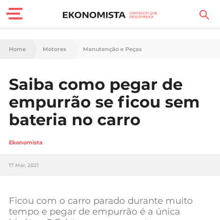
Finanças Pessoais
Home
Motores
Manutenção e Peças
Motores
Saiba como pegar de
Carreira
empurrão se ficou sem
Casa
bateria no carro
Lifestyle
Ekonomista
Sociedade
17 Mar, 2021
Tecnologia
Ficou com o carro parado durante muito
Negócios
tempo e pegar de empurrão é a única