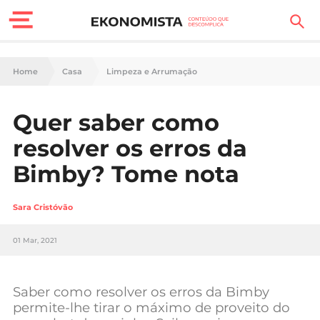
Finanças Pessoais
Home
Casa
Limpeza e Arrumação
Motores
Quer saber como
Carreira
resolver os erros da
Casa
Bimby? Tome nota
Lifestyle
Sara Cristóvão
Sociedade
01 Mar, 2021
Tecnologia
Saber como resolver os erros da Bimby
Negócios
permite-lhe tirar o máximo de proveito do