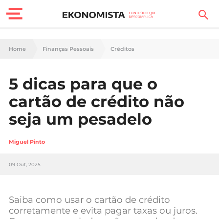
Finanças Pessoais
Home
Finanças Pessoais
Créditos
Motores
5 dicas para que o
Carreira
cartão de crédito não
Casa
seja um pesadelo
Lifestyle
Miguel Pinto
Sociedade
09 Out, 2025
Tecnologia
Saiba como usar o cartão de crédito
Negócios
corretamente e evita pagar taxas ou juros.