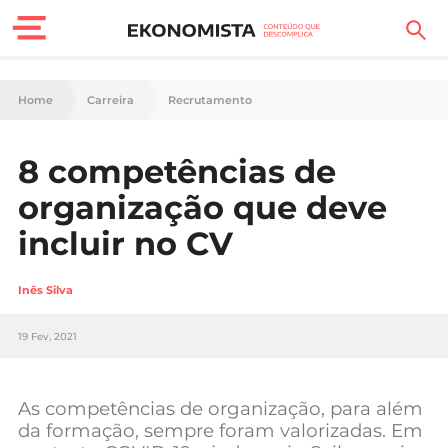
Finanças Pessoais
Home
Carreira
Recrutamento
Motores
8 competências de
Carreira
organização que deve
Casa
incluir no CV
Lifestyle
Inês Silva
Sociedade
19 Fev, 2021
Tecnologia
As competências de organização, para além
Negócios
da formação, sempre foram valorizadas. Em