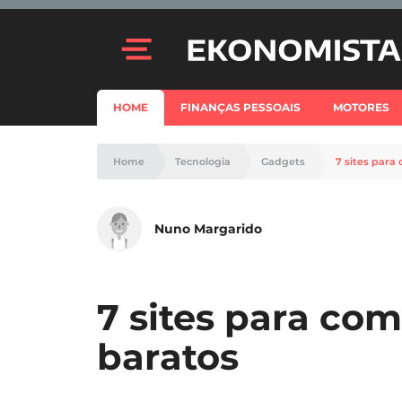
HOME
FINANÇAS PESSOAIS
MOTORES
Home
Tecnologia
Gadgets
7 sites para
Nuno Margarido
7 sites para co
baratos