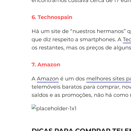
encontrámos custava cerca de 17 eur
6. Technospain
Há um site de “nuestros hermanos” q
que diz respeito a smartphones. A
Te
os restantes, mas os preços de algun
7. Amazon
A
Amazon
é um dos
melhores sites p
telemóveis baratos para comprar, n
saldos e as promoções, não há como re
DICAS PARA COMPRAR TELE