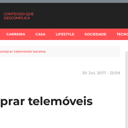
CARREIRA
CASA
LIFESTYLE
SOCIEDADE
TECN
 comprar telemóveis baratos
20 Jul, 2017 - 12:08
mprar telemóveis