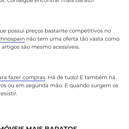
os. Consegue encontrar mais barato?
ue possui preços bastante competitivos no
chnospain
não tem uma oferta tão vasta como
s artigos são mesmo acessíveis.
ara fazer compras
. Há de tudo! E também há
ovos ou em segunda mão. E quando surgem os
sistir.
MÓVEIS MAIS BARATOS