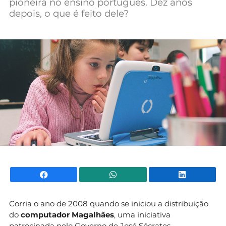
pioneira no ensino português. Dez anos
Mundial 2026
depois, o que é feito dele?
Facebook
WhatsApp
Li
Corria o ano de 2008 quando se iniciou a distribuição
do
computador Magalhães
, uma iniciativa
patrocinada pelo Governo de José Sócrates.