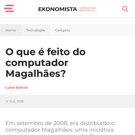
Finanças Pessoais
Home
Tecnologia
Gadgets
Motores
O que é feito do
Carreira
computador
Casa
Magalhães?
Lifestyle
Luísa Santos
Sociedade
15 Out, 2018
Tecnologia
Em setembro de 2008, era distribuído o
Negócios
computador Magalhães: uma iniciativa