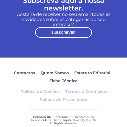
Subscreva aqui a nossa
newsletter.
Gostaria de receber no seu email todas as
novidades sobre as categorias do seu
interese?
SUBSCREVER
Contactos
Quem Somos
Estatuto Editorial
Ficha Técnica
Política de Cookies
Termos e Condições
Política de Privacidade
Ekonomista
- Conteúdo que descomplica.
Periodicidade: Diária. Jupiterdiversity © 2026
All Rights Reserved