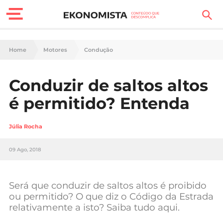
Finanças Pessoais
Home
Motores
Condução
Motores
Conduzir de saltos altos
Carreira
é permitido? Entenda
Casa
Júlia Rocha
Lifestyle
09 Ago, 2018
Sociedade
Tecnologia
Será que conduzir de saltos altos é proibido
ou permitido? O que diz o Código da Estrada
relativamente a isto? Saiba tudo aqui.
Negócios