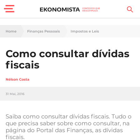
Finanças Pessoais
Home
Finanças Pessoais
Impostos e Leis
Motores
Como consultar dívidas
Carreira
fiscais
Casa
Nélson Costa
Lifestyle
31 Mai, 2016
Sociedade
Tecnologia
Saiba como consultar dívidas fiscais. Tudo o
que precisa saber sobre como consultar, na
página do Portal das Finanças, as dívidas
Negócios
fiscais.