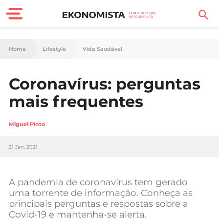
Finanças Pessoais
Home
Lifestyle
Vida Saudável
Motores
Coronavírus: perguntas
Carreira
mais frequentes
Casa
Miguel Pinto
Lifestyle
21 Jan, 2021
Sociedade
Tecnologia
A pandemia de coronavírus tem gerado
uma torrente de informação. Conheça as
principais perguntas e respostas sobre a
Negócios
Covid-19 e mantenha-se alerta.