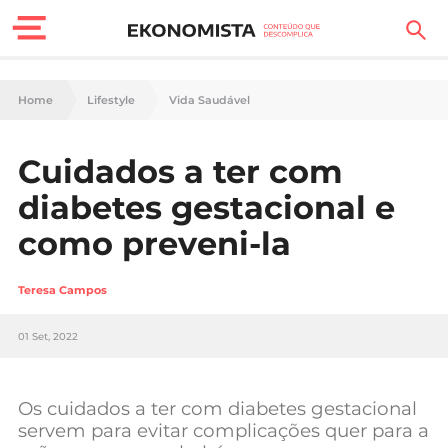
Finanças Pessoais
Home
Lifestyle
Vida Saudável
Motores
Cuidados a ter com
Carreira
diabetes gestacional e
Casa
como preveni-la
Lifestyle
Teresa Campos
Sociedade
01 Set, 2022
Tecnologia
Os cuidados a ter com diabetes gestacional
Negócios
servem para evitar complicações quer para a