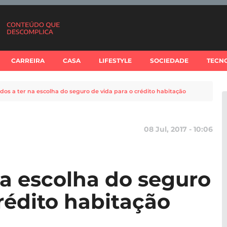
CARREIRA
CASA
LIFESTYLE
SOCIEDADE
TECN
dos a ter na escolha do seguro de vida para o crédito habitação
08 Jul, 2017 - 10:06
na escolha do seguro
rédito habitação