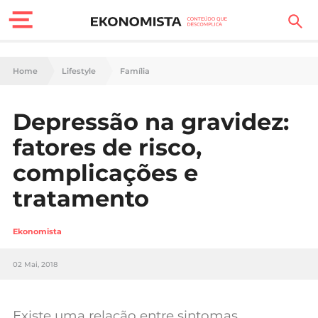
Finanças Pessoais
Home
Lifestyle
Família
Motores
Depressão na gravidez:
Carreira
fatores de risco,
Casa
complicações e
tratamento
Lifestyle
Sociedade
Ekonomista
Tecnologia
02 Mai, 2018
Negócios
Existe uma relação entre sintomas