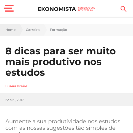
Finanças Pessoais
Home
Carreira
Formação
Motores
8 dicas para ser muito
Carreira
mais produtivo nos
Casa
estudos
Lifestyle
Luana Freire
Sociedade
22 Mai, 2017
Tecnologia
Aumente a sua produtividade nos estudos
Negócios
com as nossas sugestões tão simples de