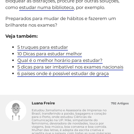
bloquear as distrações, procure por outras soluções,
como
estudar numa biblioteca
, por exemplo.
Preparados para mudar de hábitos e fazerem um
brilharete nos exames?
Veja também:
5 truques para estudar
10 Dicas para estudar melhor
Qual é o melhor horário para estudar?
5 dicas para ser imbatível nos exames nacionais
6 países onde é possível estudar de graça
Luana Freire
792 Artigos
Estudou Jornalismo e Assessoria de Imprensa no
Brasil, transferindo a paixão, bagagens e coração
para o Porto, onde estudou Ciências da
Comunicação na UP. Mãe, simpatizante do
feminismo, devoradora de novidades, louca por
viagens, boa música, boa conversa e boa comida.
Mulher das letras, é adepta da escrita criativa e
acredita que a palavra, com todas as suas máscaras