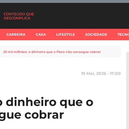
CARREIRA
CASA
LIFESTYLE
SOCIEDADE
TECN
23 mil milhões: o dinheiro que o Fisco não consegue cobrar
19 Mai, 2026 - 17:00
o dinheiro que o
gue cobrar