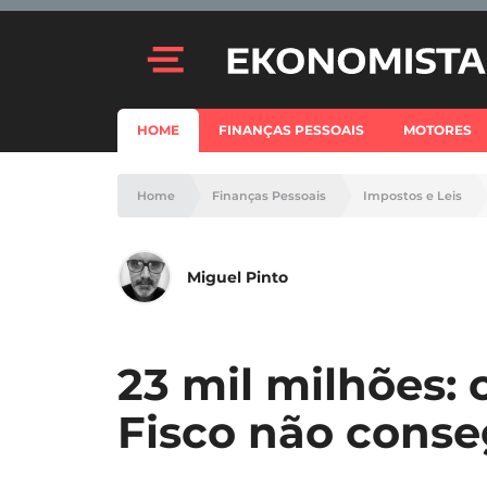
HOME
FINANÇAS PESSOAIS
MOTORES
Home
Finanças Pessoais
Impostos e Leis
Miguel Pinto
23 mil milhões: 
Fisco não conse