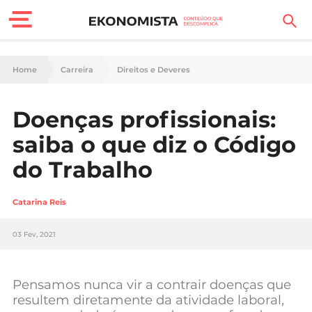
Finanças Pessoais
Home
Carreira
Direitos e Deveres
Motores
Doenças profissionais:
Carreira
saiba o que diz o Código
Casa
do Trabalho
Lifestyle
Catarina Reis
Sociedade
03 Fev, 2021
Tecnologia
Pensamos nunca vir a contrair doenças que
Negócios
resultem diretamente da atividade laboral,