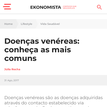
Finanças Pessoais
Home
Lifestyle
Vida Saudável
Motores
Doenças venéreas:
Carreira
conheça as mais
Casa
comuns
Lifestyle
Júlia Rocha
Sociedade
31 Ago, 2017
Tecnologia
Doenças venéreas são as doenças adquiridas
Negócios
através do contacto estabelecido via