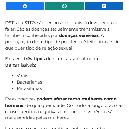
Facebook
WhatsApp
Li
DST’s ou STD’s são termos dos quais já deve ter ouvido
falar. São as doenças sexualmente transmissíveis,
também conhecidas por
doenças venéreas
. A
propagação deste tipo de problema é feito através de
qualquer tipo de relação sexual.
Existem
três tipos
de doenças sexualmente
transmissíveis:
Virais
Bacterianas
Parasitárias
Estas doenças
podem afetar tanto mulheres como
homens
, de qualquer idade. Contudo, a longo prazo, as
consequências negativas das doenças venéreas são
mais sentidas pelas mulheres.
Um aspeto comum a praticamente todos estes