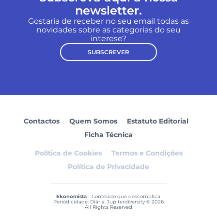
newsletter.
Gostaria de receber no seu email todas as
novidades sobre as categorias do seu
interese?
SUBSCREVER
Contactos
Quem Somos
Estatuto Editorial
Ficha Técnica
Política de Cookies
Termos e Condições
Política de Privacidade
Ekonomista
- Conteúdo que descomplica.
Periodicidade: Diária. Jupiterdiversity © 2026
All Rights Reserved