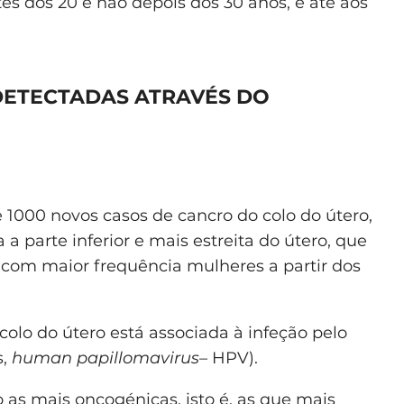
es dos 20 e não depois dos 30 anos, e até aos
DETECTADAS ATRAVÉS DO
 1000 novos casos de cancro do colo do útero,
 a parte inferior e mais estreita do útero, que
ta com maior frequência mulheres a partir dos
olo do útero está associada à infeção pelo
s,
human papillomavirus
– HPV).
o as mais oncogénicas, isto é, as que mais