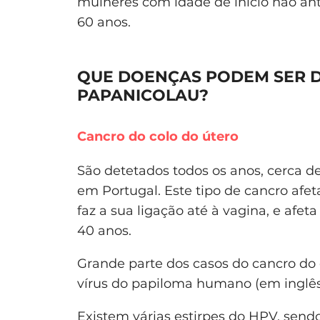
mulheres com idade de início não ant
60 anos.
QUE DOENÇAS PODEM SER 
PAPANICOLAU?
Cancro do colo do útero
São detetados todos os anos, cerca de
em Portugal. Este tipo de cancro afeta
faz a sua ligação até à vagina, e afe
40 anos.
Grande parte dos casos do cancro do c
vírus do papiloma humano (em inglê
Existem várias estirpes do
HPV
, send