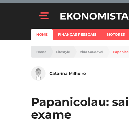
HOME
FINANÇAS PESSOAIS
MOTORES
Home
Lifestyle
Vida Saudável
Papanicol
Catarina Milheiro
Papanicolau: sa
exame