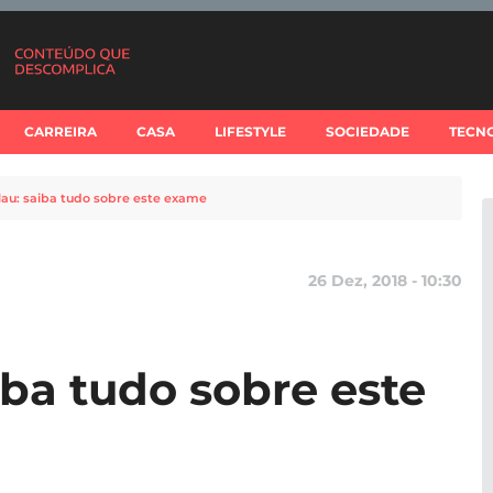
CARREIRA
CASA
LIFESTYLE
SOCIEDADE
TECN
au: saiba tudo sobre este exame
26 Dez, 2018 - 10:30
iba tudo sobre este