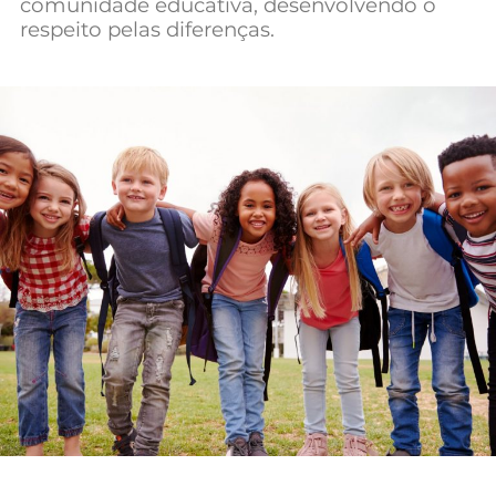
comunidade educativa, desenvolvendo o
Mundial 2026
respeito pelas diferenças.