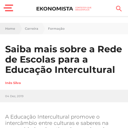
Finanças Pessoais
Home
Carreira
Formação
Motores
Saiba mais sobre a Rede
Carreira
de Escolas para a
Casa
Educação Intercultural
Lifestyle
Inês Silva
Sociedade
04 Dez, 2019
Tecnologia
A Educação Intercultural promove o
Negócios
intercâmbio entre culturas e saberes na