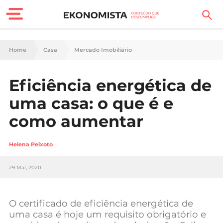
Finanças Pessoais
Home
Casa
Mercado Imobiliário
Motores
Eficiência energética de
Carreira
uma casa: o que é e
Casa
como aumentar
Lifestyle
Helena Peixoto
Sociedade
29 Mai, 2020
Tecnologia
O certificado de eficiência energética de
Negócios
uma casa é hoje um requisito obrigatório e