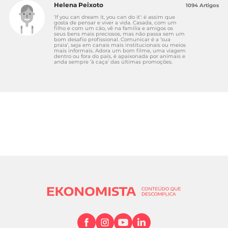
Helena Peixoto
1094 Artigos
‘If you can dream it, you can do it’: é assim que
gosta de pensar e viver a vida. Casada, com um
filho e com um cão, vê na família e amigos os
seus bens mais preciosos, mas não passa sem um
bom desafio profissional. Comunicar é a ‘sua
praia’, seja em canais mais institucionais ou meios
mais informais. Adora um bom filme, uma viagem
dentro ou fora do país, é apaixonada por animais e
anda sempre ‘à caça’ das últimas promoções.