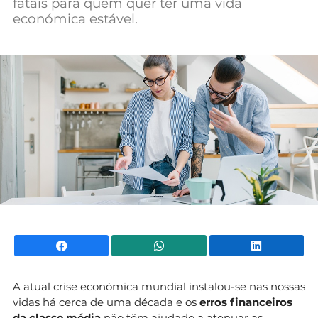
fatais para quem quer ter uma vida
Mundial 2026
económica estável.
Facebook
WhatsApp
Li
A atual crise económica mundial instalou-se nas nossas
vidas há cerca de uma década e os
erros financeiros
da classe média
não têm ajudado a atenuar as