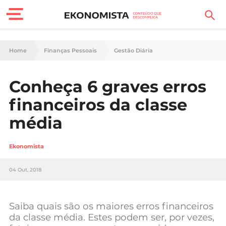
Finanças Pessoais
Home
Finanças Pessoais
Gestão Diária
Motores
Conheça 6 graves erros
Carreira
financeiros da classe
Casa
média
Lifestyle
Ekonomista
Sociedade
04 Out, 2018
Tecnologia
Saiba quais são os maiores erros financeiros
Negócios
da classe média. Estes podem ser, por vezes,