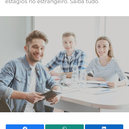
estágios no estrangeiro. Saiba tudo.
Mundial 2026
Facebook
WhatsApp
Li