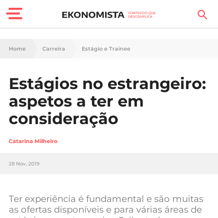
Finanças Pessoais
Home
Carreira
Estágio e Trainee
Motores
Estágios no estrangeiro:
Carreira
aspetos a ter em
Casa
consideração
Lifestyle
Catarina Milheiro
Sociedade
28 Nov, 2019
Tecnologia
Ter experiência é fundamental e são muitas
Negócios
as ofertas disponíveis e para várias áreas de