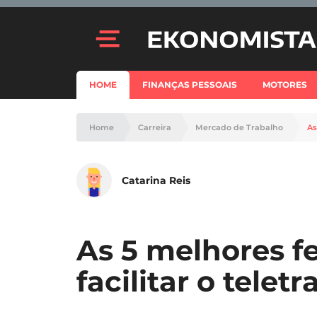
HOME
FINANÇAS PESSOAIS
MOTORES
Home
Carreira
Mercado de Trabalho
As
Catarina Reis
As 5 melhores f
facilitar o telet