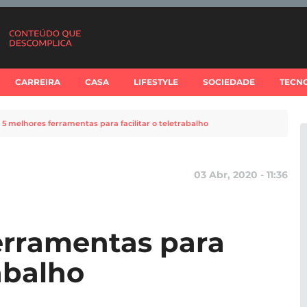
CARREIRA
CASA
LIFESTYLE
SOCIEDADE
TECN
 5 melhores ferramentas para facilitar o teletrabalho
03 Abr, 2020 - 11:36
erramentas para
rabalho