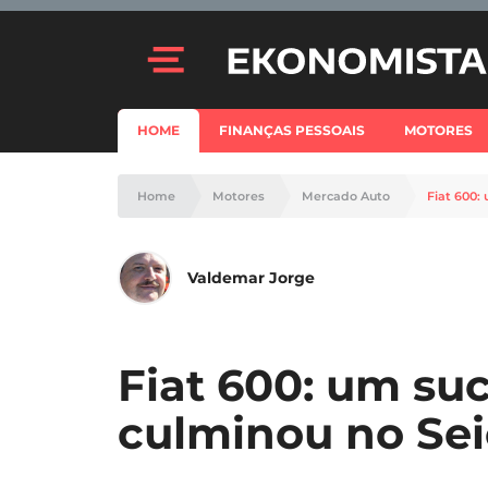
HOME
FINANÇAS PESSOAIS
MOTORES
Home
Motores
Mercado Auto
Fiat 600:
Valdemar Jorge
Fiat 600: um su
culminou no Se