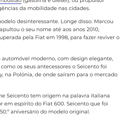
ombustão
(gasolina e diesel), ou propulsor
igências da mobilidade nas cidades.
modelo desinteressante. Longe disso. Marcou
apultou o seu nome até aos anos 2010,
perada pela Fiat em 1998, para fazer reviver o
m automóvel moderno, com design elegante,
l como os seus antecessores o Seicento foi
hy, na Polónia, de onde saíram para o mercado
e Seicento tem origem na palavra italiana
r em espírito do Fiat 600. Seicento que foi
50.º aniversário do modelo original.