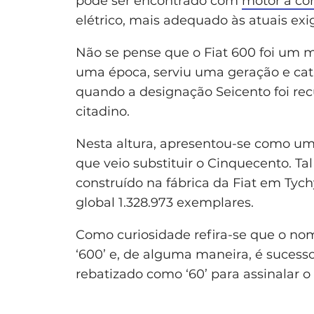
pode ser encontrado com
motor a c
elétrico, mais adequado às atuais ex
Não se pense que o Fiat 600 foi um 
uma época, serviu uma geração e cat
quando a designação Seicento foi recu
citadino.
Nesta altura, apresentou-se como u
que veio substituir o Cinquecento. Ta
construído na fábrica da Fiat em Tyc
global 1.328.973 exemplares.
Como curiosidade refira-se que o nom
‘600’ e, de alguma maneira, é sucesso
rebatizado como ‘60’ para assinalar o 