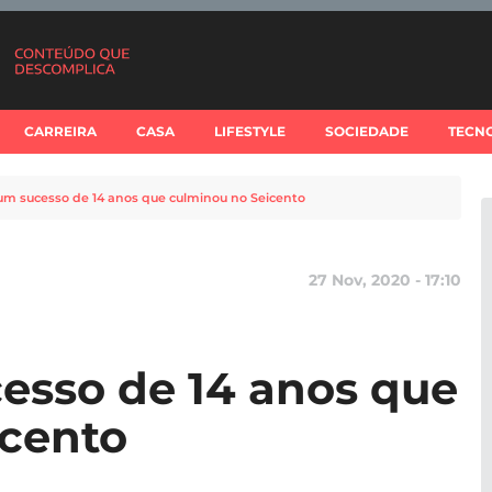
CARREIRA
CASA
LIFESTYLE
SOCIEDADE
TECN
 um sucesso de 14 anos que culminou no Seicento
27 Nov, 2020 - 17:10
cesso de 14 anos que
icento