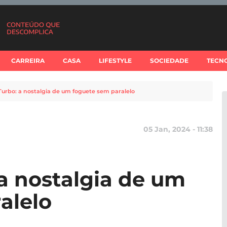
CARREIRA
CASA
LIFESTYLE
SOCIEDADE
TECN
Turbo: a nostalgia de um foguete sem paralelo
05 Jan, 2024 - 11:38
 a nostalgia de um
alelo