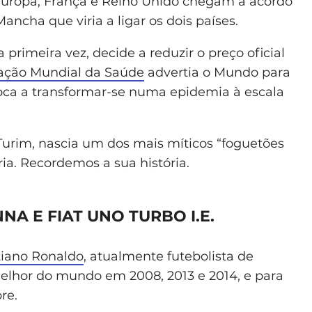
 Europa, França e Reino Unido chegam a acordo
ancha que viria a ligar os dois países.
primeira vez, decide a reduzir o preço oficial
ação Mundial da Saúde
advertia o Mundo para
oca a transformar-se numa epidemia à escala
Turim, nascia um dos mais míticos “foguetões
a. Recordemos a sua história.
NA E FIAT UNO TURBO I.E.
tiano Ronaldo
, atualmente futebolista de
 melhor do mundo em 2008, 2013 e 2014, e para
re.