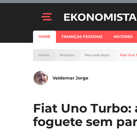
HOME
FINANÇAS PESSOAIS
MOTORES
Home
Motores
Mercado Auto
Fiat Uno 
Valdemar Jorge
Fiat Uno Turbo:
foguete sem par