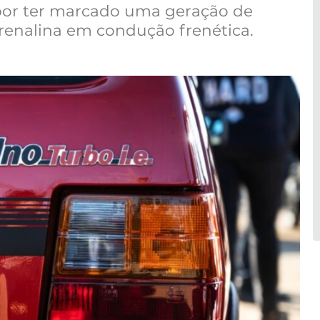
por ter marcado uma geração de
renalina em condução frenética.