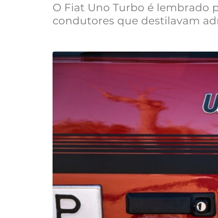
O Fiat Uno Turbo é lembrado 
condutores que destilavam ad