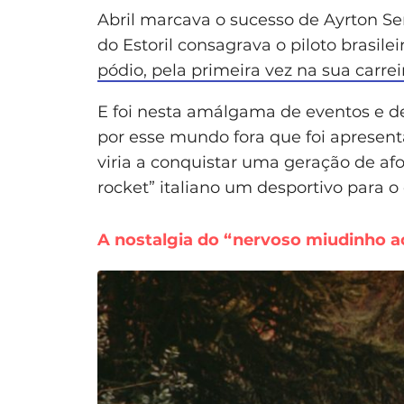
Abril marcava o sucesso de Ayrton S
do Estoril consagrava o piloto brasilei
pódio, pela primeira vez na sua carrei
E foi nesta amálgama de eventos e d
por esse mundo fora que foi apresentad
viria a conquistar uma geração de af
rocket” italiano um desportivo para o 
A nostalgia do “nervoso miudinho a