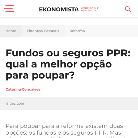
Finanças Pessoais
Home
Finanças Pessoais
Reforma
Motores
Fundos ou seguros PPR:
Carreira
qual a melhor opção
Casa
para poupar?
Lifestyle
Catarina Gonçalves
Sociedade
13 Dez, 2019
Tecnologia
Para poupar para a reforma existem duas
Negócios
opções: os fundos e os seguros PPR. Mas