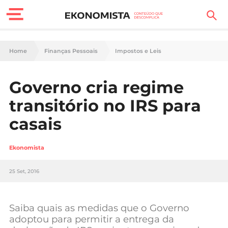
Finanças Pessoais
Home
Finanças Pessoais
Impostos e Leis
Motores
Governo cria regime
Carreira
transitório no IRS para
Casa
casais
Lifestyle
Ekonomista
Sociedade
25 Set, 2016
Tecnologia
Saiba quais as medidas que o Governo
Negócios
adoptou para permitir a entrega da