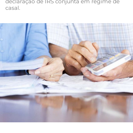
declaração de IRS conjunta em regime de
Mundial 2026
casal.