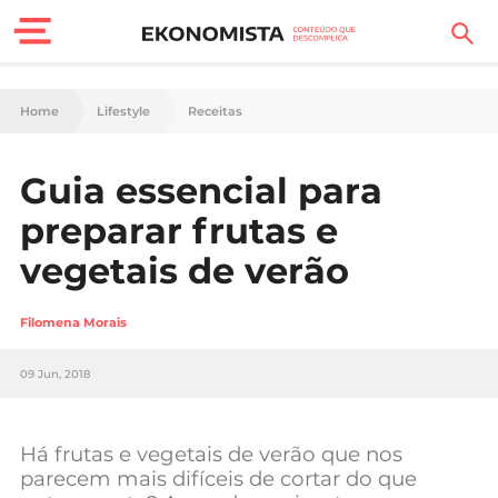
Finanças Pessoais
Home
Lifestyle
Receitas
Motores
Guia essencial para
Carreira
preparar frutas e
Casa
vegetais de verão
Lifestyle
Filomena Morais
Sociedade
09 Jun, 2018
Tecnologia
Há frutas e vegetais de verão que nos
Negócios
parecem mais difíceis de cortar do que