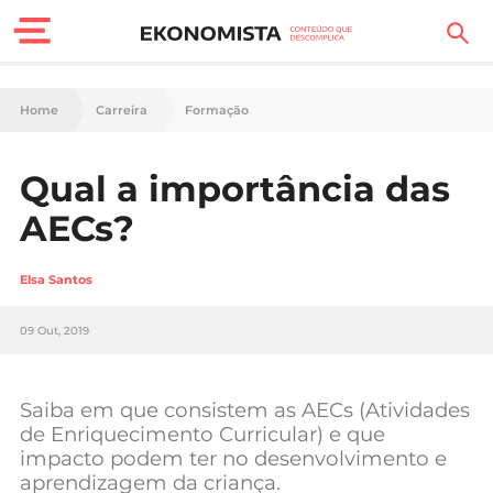
Finanças Pessoais
Home
Carreira
Formação
Motores
Qual a importância das
Carreira
AECs?
Casa
Elsa Santos
Lifestyle
09 Out, 2019
Sociedade
Tecnologia
Saiba em que consistem as AECs (Atividades
de Enriquecimento Curricular) e que
impacto podem ter no desenvolvimento e
Negócios
aprendizagem da criança.