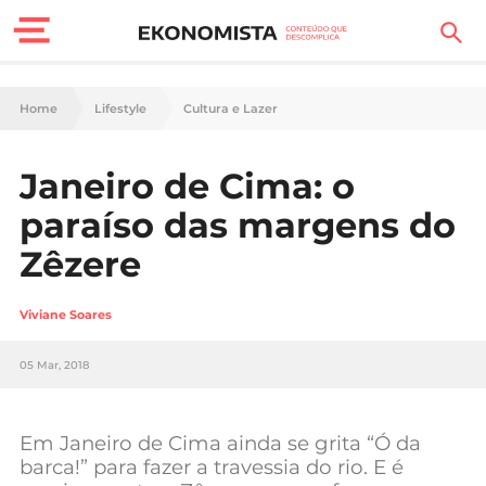
Finanças Pessoais
Home
Lifestyle
Cultura e Lazer
Motores
Janeiro de Cima: o
Carreira
paraíso das margens do
Casa
Zêzere
Lifestyle
Viviane Soares
Sociedade
05 Mar, 2018
Tecnologia
Em Janeiro de Cima ainda se grita “Ó da
Negócios
barca!” para fazer a travessia do rio. E é