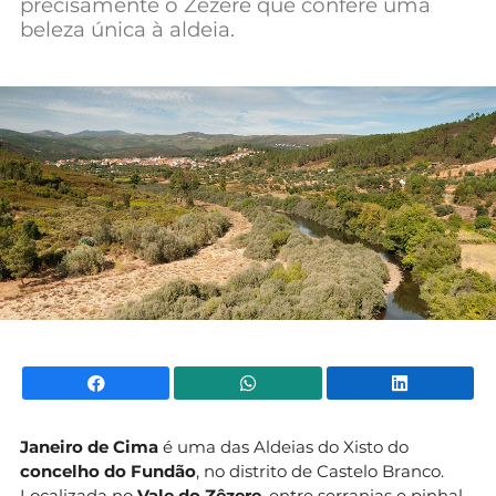
precisamente o Zêzere que confere uma
Mundial 2026
beleza única à aldeia.
Facebook
WhatsApp
Li
Janeiro de Cima
é uma das Aldeias do Xisto do
concelho do Fundão
, no distrito de Castelo Branco.
Localizada no
Vale do Zêzere
, entre serranias e pinhal,