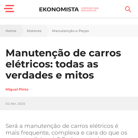
Finanças Pessoais
Home
Motores
Manutenção e Peças
Motores
Manutenção de carros
Carreira
elétricos: todas as
Casa
verdades e mitos
Lifestyle
Miguel Pinto
Sociedade
02 Abr, 2025
Tecnologia
Será a manutenção de carros elétricos é
Negócios
mais frequente, complexa e cara do que os