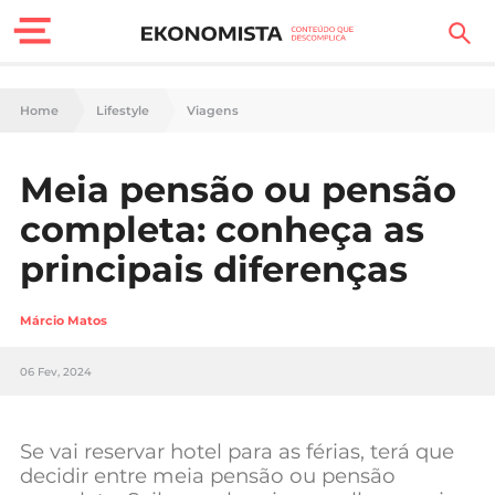
Finanças Pessoais
Home
Lifestyle
Viagens
Motores
Meia pensão ou pensão
Carreira
completa: conheça as
Casa
principais diferenças
Lifestyle
Márcio Matos
Sociedade
06 Fev, 2024
Tecnologia
Se vai reservar hotel para as férias, terá que
Negócios
decidir entre meia pensão ou pensão