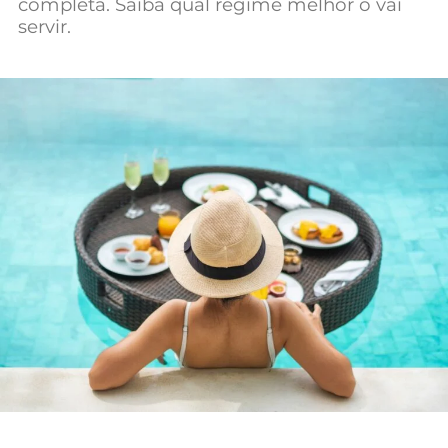
completa. Saiba qual regime melhor o vai
Mundial 2026
servir.