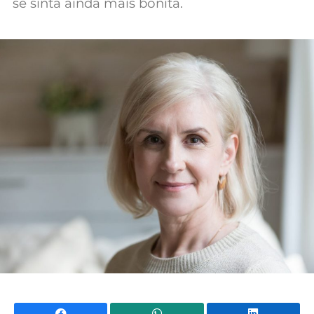
se sinta ainda mais bonita.
Mundial 2026
Facebook
WhatsApp
Li