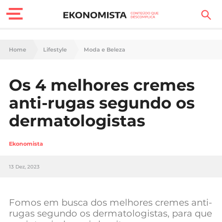
Finanças Pessoais
Home
Lifestyle
Moda e Beleza
Motores
Os 4 melhores cremes
Carreira
anti-rugas segundo os
Casa
dermatologistas
Lifestyle
Ekonomista
Sociedade
13 Dez, 2023
Tecnologia
Fomos em busca dos melhores cremes anti-
Negócios
rugas segundo os dermatologistas, para que