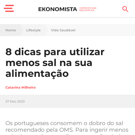
Finanças Pessoais
Home
Lifestyle
Vida Saudável
Motores
8 dicas para utilizar
Carreira
menos sal na sua
Casa
alimentação
Lifestyle
Catarina Milheiro
Sociedade
27 Dez, 2023
Tecnologia
Os portugueses consomem o dobro do sal
Negócios
recomendado pela OMS. Para ingerir menos