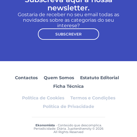
newsletter.
Gostaria de receber no seu email todas as
novidades sobre as categorias do seu
interese?
SUBSCREVER
Contactos
Quem Somos
Estatuto Editorial
Ficha Técnica
Política de Cookies
Termos e Condições
Política de Privacidade
Ekonomista
- Conteúdo que descomplica.
Periodicidade: Diária. Jupiterdiversity © 2026
All Rights Reserved