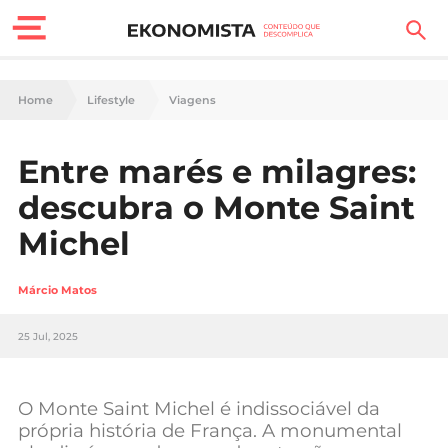
Finanças Pessoais
Home
Lifestyle
Viagens
Motores
Entre marés e milagres:
Carreira
descubra o Monte Saint
Casa
Michel
Lifestyle
Márcio Matos
Sociedade
25 Jul, 2025
Tecnologia
O Monte Saint Michel é indissociável da
Negócios
própria história de França. A monumental