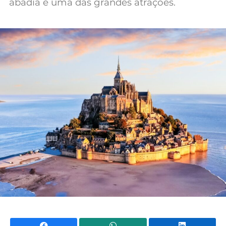
abadia é uma das grandes atrações.
Mundial 2026
Facebook
WhatsApp
Li