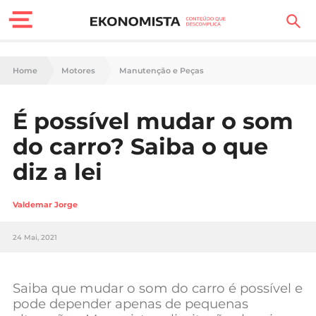
Finanças Pessoais
Home
Motores
Manutenção e Peças
Motores
É possível mudar o som
Carreira
do carro? Saiba o que
Casa
diz a lei
Lifestyle
Valdemar Jorge
Sociedade
24 Mai, 2021
Tecnologia
Saiba que mudar o som do carro é possível e
Negócios
pode depender apenas de pequenas