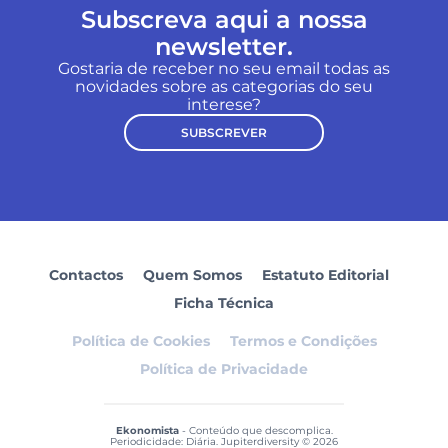
Subscreva aqui a nossa
newsletter.
Gostaria de receber no seu email todas as
novidades sobre as categorias do seu
interese?
SUBSCREVER
Contactos
Quem Somos
Estatuto Editorial
Ficha Técnica
Política de Cookies
Termos e Condições
Política de Privacidade
Ekonomista
- Conteúdo que descomplica.
Periodicidade: Diária. Jupiterdiversity © 2026