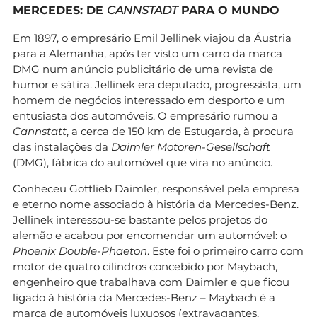
MERCEDES: DE
CANNSTADT
PARA O MUNDO
Em 1897, o empresário Emil Jellinek viajou da Áustria
para a Alemanha, após ter visto um carro da marca
DMG num anúncio publicitário de uma revista de
humor e sátira. Jellinek era deputado, progressista, um
homem de negócios interessado em desporto e um
entusiasta dos automóveis. O empresário rumou a
Cannstatt
, a cerca de 150 km de Estugarda, à procura
das instalações da
Daimler Motoren-Gesellschaft
(DMG), fábrica do automóvel que vira no anúncio.
Conheceu Gottlieb Daimler, responsável pela empresa
e eterno nome associado à história da Mercedes-Benz.
Jellinek interessou-se bastante pelos projetos do
alemão e acabou por encomendar um automóvel: o
Phoenix Double-Phaeton
. Este foi o primeiro carro com
motor de quatro cilindros concebido por Maybach,
engenheiro que trabalhava com Daimler e que ficou
ligado à história da Mercedes-Benz – Maybach é a
marca de automóveis luxuosos (extravagantes,