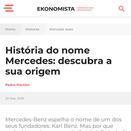
Finanças Pessoais
Home
Motores
Mercado Auto
Motores
História do nome
Carreira
Mercedes: descubra a
Casa
sua origem
Lifestyle
Pedro Martins
Sociedade
20 Dez, 2018
Tecnologia
Mercedes-Benz espelha o nome de um dos
Negócios
seus fundadores: Karl Benz. Mas por que