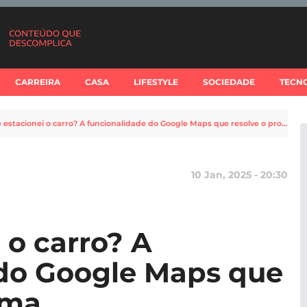
CARREIRA
CASA
LIFESTYLE
SOCIEDADE
TECN
Onde estacionei o carro? A funcionalidade do Google Maps que resolve o problema
10 Jan, 2025 - 20:30
 o carro? A
 do Google Maps que
ema