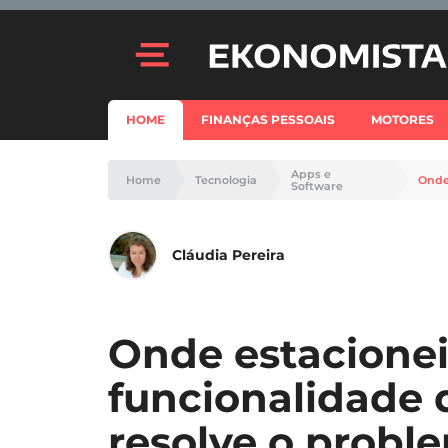
HOME
FINANÇAS PESSOAIS
MOTORES
Apps e
Home
Tecnologia
Software
Cláudia Pereira
Onde estacionei
funcionalidade
resolve o probl