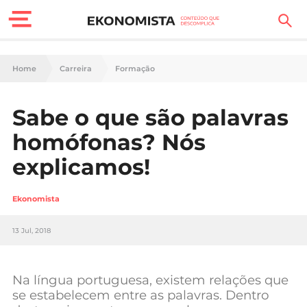
Finanças Pessoais
Home
Carreira
Formação
Motores
Sabe o que são palavras
Carreira
homófonas? Nós
Casa
explicamos!
Lifestyle
Ekonomista
Sociedade
13 Jul, 2018
Tecnologia
Na língua portuguesa, existem relações que
Negócios
se estabelecem entre as palavras. Dentro