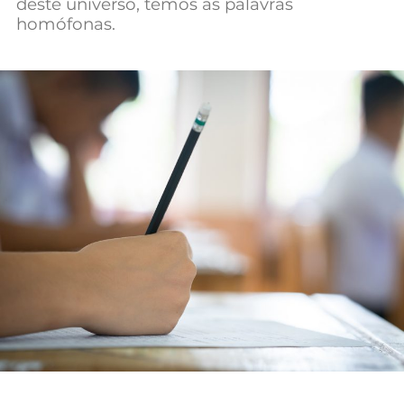
deste universo, temos as palavras
Mundial 2026
homófonas.