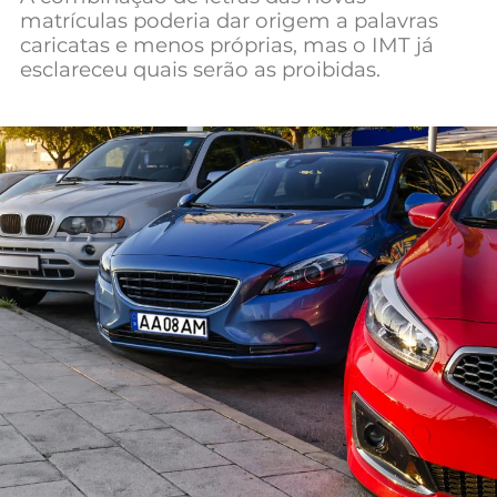
matrículas poderia dar origem a palavras
Mundial 2026
caricatas e menos próprias, mas o IMT já
esclareceu quais serão as proibidas.