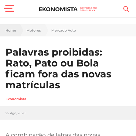
Finanças Pessoais
Home
Motores
Mercado Auto
Motores
Palavras proibidas:
Carreira
Rato, Pato ou Bola
Casa
ficam fora das novas
matrículas
Lifestyle
Sociedade
Ekonomista
Tecnologia
25 Ago, 2020
Negócios
A combinação de letras das novas