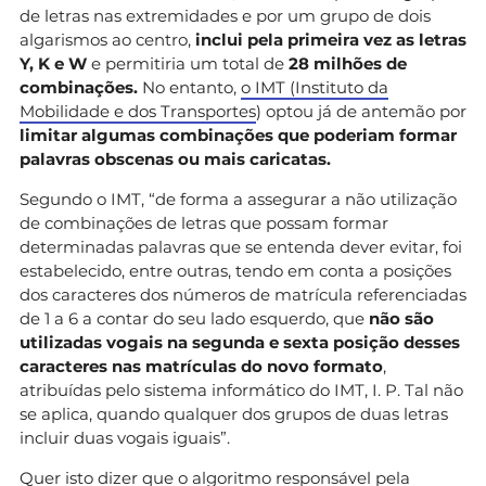
de letras nas extremidades e por um grupo de dois
algarismos ao centro,
inclui pela primeira vez as letras
Y, K e W
e permitiria um total de
28 milhões de
combinações.
No entanto,
o IMT (Instituto da
Mobilidade e dos Transportes
) optou já de antemão por
limitar algumas combinações que poderiam formar
palavras obscenas ou mais caricatas.
Segundo o IMT, “de forma a assegurar a não utilização
de combinações de letras que possam formar
determinadas palavras que se entenda dever evitar, foi
estabelecido, entre outras, tendo em conta a posições
dos caracteres dos números de matrícula referenciadas
de 1 a 6 a contar do seu lado esquerdo, que
não são
utilizadas vogais na segunda e sexta posição desses
caracteres nas matrículas do novo formato
,
atribuídas pelo sistema informático do IMT, I. P. Tal não
se aplica, quando qualquer dos grupos de duas letras
incluir duas vogais iguais”.
Quer isto dizer que o algoritmo responsável pela