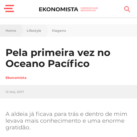
Finanças Pessoais
Home
Lifestyle
Viagens
Motores
Pela primeira vez no
Carreira
Oceano Pacífico
Casa
Ekonomista
Lifestyle
13 Mai, 2017
Sociedade
Tecnologia
A aldeia já ficava para trás e dentro de mim
levava mais conhecimento e uma enorme
gratidão.
Negócios