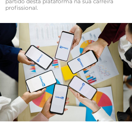
partido desta plataforma na sua carreira
Mundial 2026
profissional.