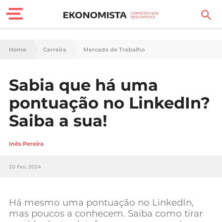
Finanças Pessoais
Home
Carreira
Mercado de Trabalho
Motores
Sabia que há uma
Carreira
pontuação no LinkedIn?
Casa
Saiba a sua!
Lifestyle
Inês Pereira
Sociedade
20 Fev, 2024
Tecnologia
Há mesmo uma pontuação no LinkedIn,
Negócios
mas poucos a conhecem. Saiba como tirar